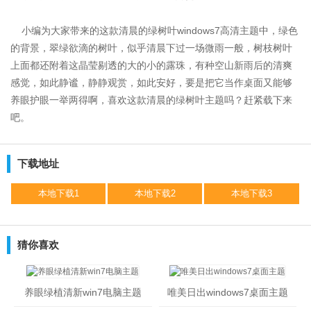
小编为大家带来的这款清晨的绿树叶windows7高清主题中，绿色
的背景，翠绿欲滴的树叶，似乎清晨下过一场微雨一般，树枝树叶
上面都还附着这晶莹剔透的大的小的露珠，有种空山新雨后的清爽
感觉，如此静谧，静静观赏，如此安好，要是把它当作桌面又能够
养眼护眼一举两得啊，喜欢这款清晨的绿树叶主题吗？赶紧载下来
吧。
下载地址
本地下载1
本地下载2
本地下载3
猜你喜欢
养眼绿植清新win7电脑主题
唯美日出windows7桌面主题