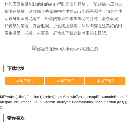
朴的田园生活能让他们的身心得到完全的释放，一切烦恼与压力全
都抛在脑后。这款郁金香花海中的少女win7电脑主题里，清纯的少
女置身郁金香花海中，轻柔的微风带来阵阵花的芬芳，混杂着泥土
和青草的清香，真舒服啊。少女闭上眼睛，深深陶醉在这美好的田
园生活里。花美，人更美，赶快来下载这款养眼的主题吧。
下载地址
本地下载1
本地下载2
本地下载3
MIP.watch('click', function () { fetch('https://api.win7zhijia.cn/api/flow/model/theme/c
ategory_id/16/model_id/393/admin_id/0/type/1/domain/mip').then(function (res) {})
})
猜你喜欢