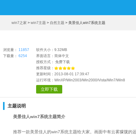
win7之家
>
win7主题
>
自然主题
>
美景佳人win7系统主题
浏览量：
11857
软件大小：9.32MB
下载量：
6254
界面语言：简体中文
授权方式： 免费下载
推荐星级：
更新时间：2013-08-01 17:39:47
运行环境：WinXP/Win2003/Win2000/Vista/Win7/Win8
立即下载
主题说明
美景佳人
win7
系统主题简介
推荐一款美景佳人的win7系统主题给大家。画面中有云雾朦胧的