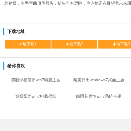
纱裙摆，右手弯曲顶住额头，抬头向右远眺，也许她正在展望着未来
下载地址
本地下载1
本地下载2
本地下载3
猜你喜欢
养眼绿植清新win7电脑主题
唯美日出windows7桌面主题
窗棂阳光win7电脑壁纸
细雨花寄情win7系统主题