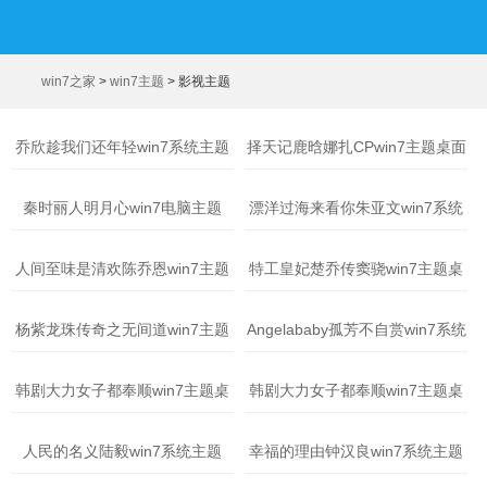
win7之家
>
win7主题
>
影视主题
乔欣趁我们还年轻win7系统主题
择天记鹿晗娜扎CPwin7主题桌面
秦时丽人明月心win7电脑主题
漂洋过海来看你朱亚文win7系统
主题
人间至味是清欢陈乔恩win7主题
特工皇妃楚乔传窦骁win7主题桌
桌面
面
杨紫龙珠传奇之无间道win7主题
Angelababy孤芳不自赏win7系统
桌面
主题
韩剧大力女子都奉顺win7主题桌
韩剧大力女子都奉顺win7主题桌
面
面
人民的名义陆毅win7系统主题
幸福的理由钟汉良win7系统主题