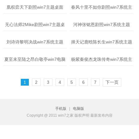
凰权弈天下剧照win7主题桌面
春风十里不如你剧照win7系统主
题
无心法师2Mike剧照win7主题桌
河神张铭恩剧照win7系统主题
面
刘诗诗黎明决战win7系统主题
择天记鹿晗陈长生win7系统主题
夏至未至陆之昂白敬亭win7电脑
杨紫秦俊杰龙珠传奇win7系统主
主题
题
1
2
3
4
5
6
7
下一页
手机版
|
电脑版
Copyright @ 2011 win7之家 版权声明 最新发布内容