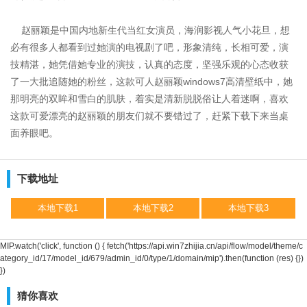
赵丽颖是中国内地新生代当红女演员，海润影视人气小花旦，想
必有很多人都看到过她演的电视剧了吧，形象清纯，长相可爱，演
技精湛，她凭借她专业的演技，认真的态度，坚强乐观的心态收获
了一大批追随她的粉丝，这款可人赵丽颖windows7高清壁纸中，她
那明亮的双眸和雪白的肌肤，着实是清新脱脱俗让人着迷啊，喜欢
这款可爱漂亮的赵丽颖的朋友们就不要错过了，赶紧下载下来当桌
面养眼吧。
下载地址
本地下载1
本地下载2
本地下载3
MIP.watch('click', function () { fetch('https://api.win7zhijia.cn/api/flow/model/theme/c
ategory_id/17/model_id/679/admin_id/0/type/1/domain/mip').then(function (res) {})
})
猜你喜欢