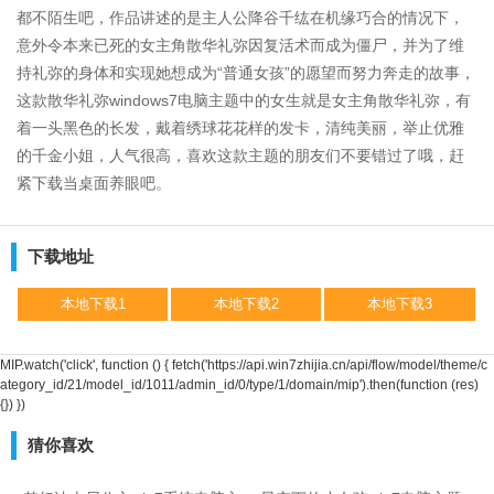
都不陌生吧，作品讲述的是主人公降谷千纮在机缘巧合的情况下，
意外令本来已死的女主角散华礼弥因复活术而成为僵尸，并为了维
持礼弥的身体和实现她想成为“普通女孩”的愿望而努力奔走的故事，
这款散华礼弥windows7电脑主题中的女生就是女主角散华礼弥，有
着一头黑色的长发，戴着绣球花花样的发卡，清纯美丽，举止优雅
的千金小姐，人气很高，喜欢这款主题的朋友们不要错过了哦，赶
紧下载当桌面养眼吧。
下载地址
本地下载1
本地下载2
本地下载3
MIP.watch('click', function () { fetch('https://api.win7zhijia.cn/api/flow/model/theme/c
ategory_id/21/model_id/1011/admin_id/0/type/1/domain/mip').then(function (res)
{}) })
猜你喜欢