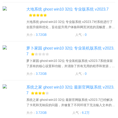
8吧。
大地系统 ghost win10 32位 专业版系统 v2023.7
大地系统 ghost win10 32位 专业版系统 v2023.7对系统进行了
全面升级和优化，旨在提升用户体验和网页浏览的流畅度，并对
部分硬件进行了优化。系统能够满足不同用户的需求，同时支持
大小：
3.72GB
人气：
0
快速升级，为用户提供方便的使用体验。有需要的用户们赶紧来
下载大地系统 ghost win10 32位 专业版系统 v2023.7吧。
萝卜家园 ghost win10 32位 专业装机版系统 v2023.
7
萝卜家园 ghost win10 32位 专业装机版系统 v2023.7系统保留
了原有的核心设置和功能，并清除了所有无用的程序和资源，以
达到系统的最高运行速度。同时系统进行了全面优化，用户可以
大小：
3.72GB
人气：
0
快速完成下载和安装。有需要的用户们赶紧来下载萝卜家园 gho
st win10 32位 专业装机版系统 v2023.7吧。
系统之家 ghost win10 32位 最新官网版系统 v2023.
7
系统之家 ghost win10 32位 最新官网版系统 v2023.7已经解决
了卡死和无响应的问题，并修复了不同环境下无法输入文本的错
误，使得用户操作更加轻松。从安装到使用，我们的系统都非常
大小：
3.72GB
人气：
6.2万
简单方便。有需要的用户们赶紧来下载系统之家 ghost win10 32