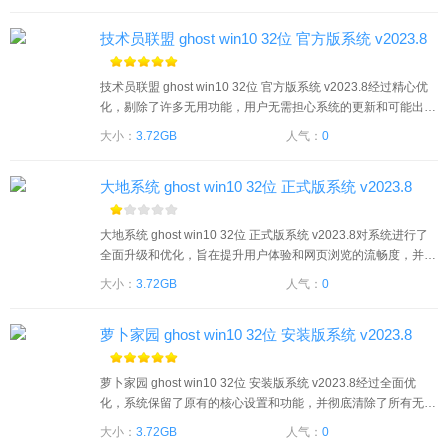
有需要的用户们赶紧来下载深度技术 ghost win10 32位 最新正
技术员联盟 ghost win10 32位 官方版系统 v2023.8
版系统 v2023.8吧。
技术员联盟 ghost win10 32位 官方版系统 v2023.8经过精心优
化，剔除了许多无用功能，用户无需担心系统的更新和可能出现
的蓝屏问题。系统细致地处理了各项设置，关闭了大部分不常用
大小：
3.72GB
人气：
0
的功能，以确保系统整体运行速度更快、兼容性更强。有需要的
用户们赶紧来下载技术员联盟 ghost win10 32位 官方版系统 v2
大地系统 ghost win10 32位 正式版系统 v2023.8
023.8吧。
大地系统 ghost win10 32位 正式版系统 v2023.8对系统进行了
全面升级和优化，旨在提升用户体验和网页浏览的流畅度，并对
部分硬件进行了优化。系统能够满足不同用户的需求，同时支持
大小：
3.72GB
人气：
0
快速升级，为用户提供方便的使用体验。有需要的用户们赶紧来
下载大地系统 ghost win10 32位 正式版系统 v2023.8吧。
萝卜家园 ghost win10 32位 安装版系统 v2023.8
萝卜家园 ghost win10 32位 安装版系统 v2023.8经过全面优
化，系统保留了原有的核心设置和功能，并彻底清除了所有无用
的程序和资源，以确保系统运行速度达到最高水平。有需要的用
大小：
3.72GB
人气：
0
户们赶紧来下载萝卜家园 ghost win10 32位 安装版系统 v2023.