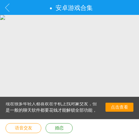
安卓游戏合集
现在很多年轻人都喜欢在手机上找对象交友，但
点击查看
是一般的聊天软件都要花钱才能解锁全部功能，
今天小编给大家带来了几款免费找对象聊天不花
钱的软件，海量用户注册，大家可以根据自己的
语音交友
婚恋
喜好来选择对象进行聊天，轻松脱单！感兴趣的
话就赶快来试试吧~