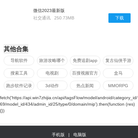
微信2023最新版
下载
社交通讯
250.73MB
其他合集
导航软件
旅游攻略哪个
免费追剧app
复古仙侠手游
app好
软件哪个好
搜索工具
电视剧
百搜视频官方
盒马
版
跑步软件记录
3d动作
热点新闻
MMORPG
路程app哪个
fetch('https://api.win7zhijia.cn/api/tagsFlow/model/android/category_id/
音乐
坦克
求职
策略经营
好用
69/model_id/434/admin_id/25/type/0/domain/mip').then(function (res)
{})
休闲娱乐
西瓜视频
率土之滨
购物
修仙
竞速
moba单机手
动漫
游
手机版
|
电脑版
日本漫画
途虎养车app
射击闯关
游戏交易平台