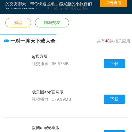
的交友聊天，帮你快速脱单，感兴趣的小伙伴们
点击查看
安卓游戏合集
赶快下载试试吧！
婚恋
同城交友
一对一聊天下载大全
共有
48
款相关应用
tg官方版
下载
社交通讯
66.57MB
极乐园app官网版
下载
视频播放
179.99MB
驭圈app安卓版