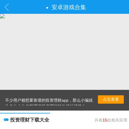
安卓游戏合集
点击查看
不少用户都想要靠谱的投资理财app，那么小编就
为各位小伙伴整理了投资理财软件排行榜前十
名，这里的每一款软件都是十分安全可靠的，还
有着丰富的功能，可以帮助大家轻松管理资产，
投资理财下载大全
共有
15
款相关应用
感兴趣的朋友就来这里下载试试吧！