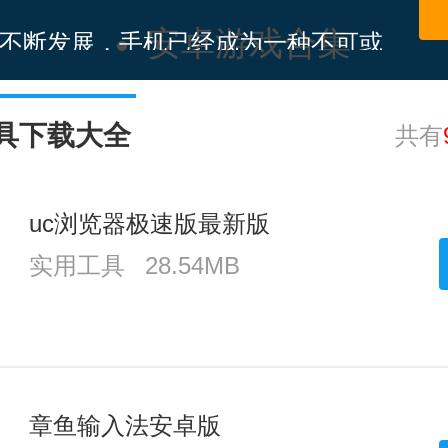
不断发展，手机已经成为一种不可或
安卓游戏合集
备。当身边没有电脑，但又急需查找
答案时，手机搜索软件可以帮助我们
具下载大全
共有
随着手机搜索app在市场上竞争日益
小伙伴都不知道到底该选择手机搜索
小编特地整理了手机网页搜索工具ap
uc浏览器极速版最新版
你可以根据你自己的需要和喜好来进
实用工具
28.54MB
需要的话快来下载吧！
章鱼输入法安卓版