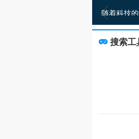
随着科技的
缺的普及设
某些问题的
搜索工
渡过难关。
激烈，许多
功能，为此
p排行榜，
行选择。有