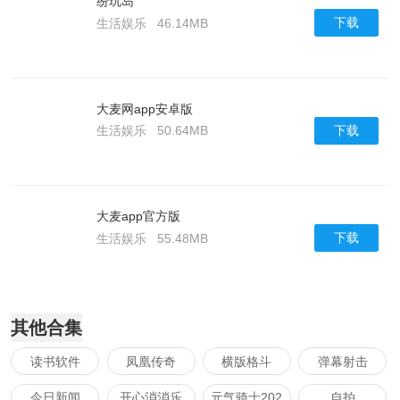
纷玩岛
下载
生活娱乐
46.14MB
大麦网app安卓版
下载
生活娱乐
50.64MB
大麦app官方版
下载
生活娱乐
55.48MB
其他合集
读书软件
凤凰传奇
横版格斗
弹幕射击
今日新闻
开心消消乐
元气骑士202
自拍