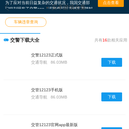
为了应对当前日益复杂的交通状况，我国交通部
点击查看
安卓游戏合集
门特别研发了交警app。该软件可以方便车主随时
随地查询个人车辆的违章记录，一些交警app还允
许用户在线缴纳罚款、绑定非本人车辆、一键挪
车辆违章查询
车、下载办理进京证等功能。今天，小编为大家
整理了全国各地的官方交警app，有需要的用户快
来下载使用吧。
交警下载大全
共有
16
款相关应用
交警12123正式版
下载
交通导航
86.03MB
交管12123手机版
下载
交通导航
86.03MB
交管12123官网app最新版