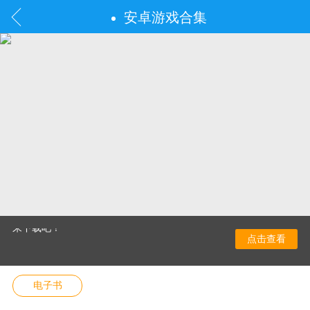
安卓游戏合集
好奇最全的读书软件app推荐排行榜前十名有哪些
吗？读书软件一般汇聚了丰富的电子书资源，从
言情、穿越、古风到青春校园、悬疑推理等，还
支持一键导入本地电子书，方便用户随时进行免
费阅读。那么免费读书app哪个最好用呢？小编今
天整理了热门的读书软件app推荐排行榜！喜欢就
来下载吧！
点击查看
电子书