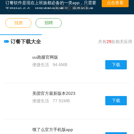
订餐软件是现在上班族都必备的一类app，只需要
点击查看
安卓游戏合集
手指轻松点点，就能准时收到餐品，非常的方便
且快捷，那么小编就为大家带来了订餐app排名前
十名，感兴趣的小伙伴就快来这里看看有没有喜
找房
招聘
欢的吧！
订餐下载大全
共有
29
款相关应用
uu跑腿官网版
下载
便捷生活
94.6MB
美团官方最新版本2023
下载
便捷生活
77.91MB
饿了么官方手机版app