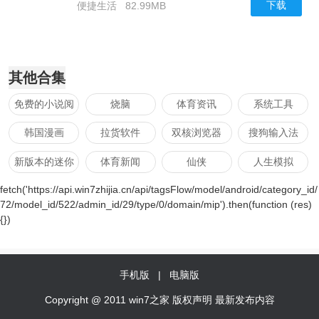
下载
便捷生活
82.99MB
其他合集
免费的小说阅
烧脑
体育资讯
系统工具
读器有哪些
韩国漫画
拉货软件
双核浏览器
搜狗输入法
新版本的迷你
体育新闻
仙侠
人生模拟
世界
fetch('https://api.win7zhijia.cn/api/tagsFlow/model/android/category_id/
招聘
QQ浏览器
地铁跑酷新版
游戏盒子
72/model_id/522/admin_id/29/type/0/domain/mip').then(function (res)
本
{})
货运
便民服务
战舰
竞速
网上学习
模拟
听书软件
国风仙侠手游
手机版
|
电脑版
交警
求职
赛车
在线学习软件
Copyright @ 2011 win7之家 版权声明 最新发布内容
游戏交易平台
快递查询
搜题软件
飞卢小说官网