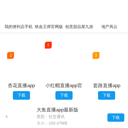
我的便利店手机
铁血王师官网版
创意甜品屋九游
地产风云
版
版
1
2
3
杏花直播app
小红帽直播app官
套路直播app
网版
社交女王
下载
下载
下载
大鱼直播app最新版
类型：社交通讯
4
下载
大小：160.47MB