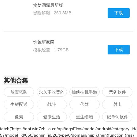
贪婪洞窟最新版
下载
冒险解谜
260.8MB
饥荒新家园
下载
模拟经营
1.79GB
其他合集
放置塔防
永久不收费的
仙侠挂机手游
票务软件
视频软件app
生鲜配送
战斗
代驾
射击
像素
健康生活
重生细胞
记单词软件
fetch('https://api.win7zhijia.cn/api/tagsFlow/model/android/category_id/
人生模拟
玄幻仙侠手游
二手交易
类似悟饭游戏
57/model_id/660/admin_id/26/type/0/domain/mip').then(function (res)