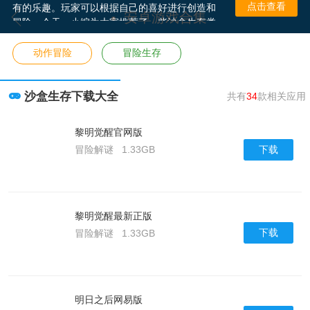
有的乐趣。玩家可以根据自己的喜好进行创造和
点击查看
安卓游戏合集
冒险。今天，小编为大家推荐了一些沙盒生存类
游戏，感兴趣的小伙伴随时可以下载这些沙盒类
游戏，感受别样的游戏乐趣吧。
动作冒险
冒险生存
沙盒生存下载大全
共有
34
款相关应用
黎明觉醒官网版
下载
冒险解谜
1.33GB
黎明觉醒最新正版
下载
冒险解谜
1.33GB
明日之后网易版