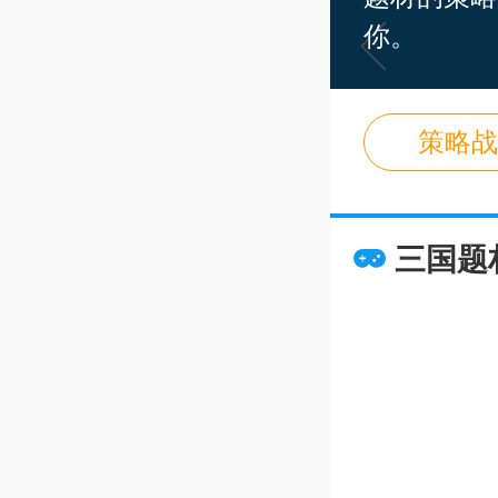
你。
策略战
三国题