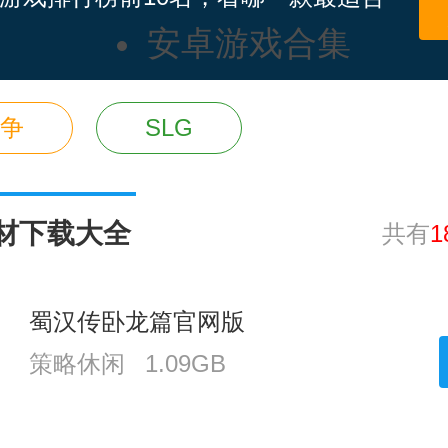
安卓游戏合集
争
SLG
材下载大全
共有
1
蜀汉传卧龙篇官网版
策略休闲
1.09GB