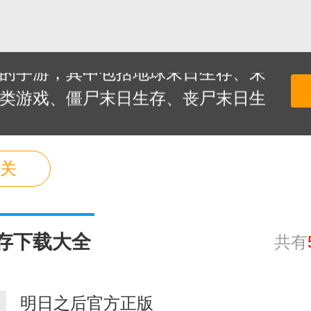
可以在虚拟的世界里面体验末日生存
。今天小编就为大家推荐末日生存游
的手游，其中包括地球末日生存、末
类游戏、僵尸末日生存、丧尸末日生
玩的游戏。玩家可以根据自己的喜好
载，体验一场绝不会让你失望的生存
关
存下载大全
共有
明日之后官方正版