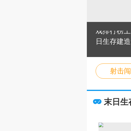
戏里，我们
的种种挑战
戏排行榜上
日生存建造
存等多款好
自由选择下
冒险！
射击闯
末日生