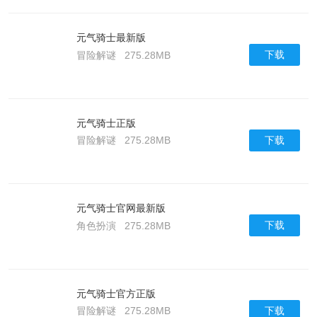
元气骑士最新版
下载
冒险解谜
275.28MB
元气骑士正版
下载
冒险解谜
275.28MB
元气骑士官网最新版
下载
角色扮演
275.28MB
元气骑士官方正版
下载
冒险解谜
275.28MB