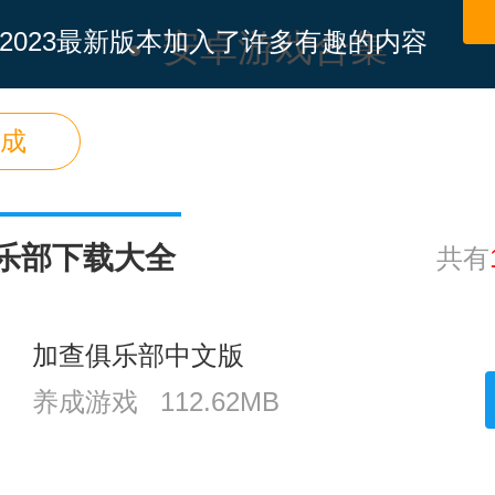
2023最新版本加入了许多有趣的内容
安卓游戏合集
可以找到许多华丽的服装来自由搭
人审美和想法进行设计。这个游戏容
成
合各个年龄段的玩家，随时随地都可
玩耍，游戏体验也没有太多限制。如
游戏感兴趣，一定要试试看哦！
乐部下载大全
共有
加查俱乐部中文版
养成游戏
112.62MB