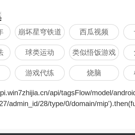
集
年
崩坏星穹铁道
西瓜视频
官网版
法
球类运动
类似悟饭游戏
厅的软件
游戏代练
烧脑
/api.win7zhijia.cn/api/tagsFlow/model/androi
皇帝
街机捕鱼
27/admin_id/28/type/0/domain/mip').then(fu
版
古代宫廷
策略经营
官场模拟
类似三国塔防
旅