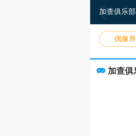
加查俱乐部
和玩法。你
配，根据个
偶像养
易上手，适
以进入游戏
果你对这款
加查俱