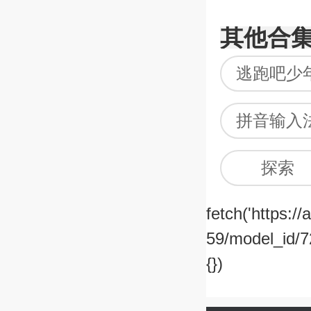
其他合
逃跑吧少
拼音输入
探索
fetch('https:/
租号平台
59/model_id/7
地铁跑酷全
{})
本
策略养成