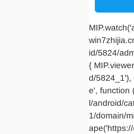
MIP.watch('a
win7zhijia.
id/5824/adm
{ MIP.viewer
d/5824_1'), 
e', function 
l/android/c
1/domain/mi
ape('https:/