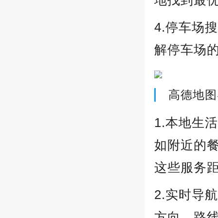
地找到最
4.停车场
解停车场
高德地图
1.本地生
如附近的
这些服务
2.实时导
方向、路