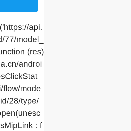
'https://api.
id/77/model_
nction (res)
ia.cn/androi
osClickStat
api/flow/mode
id/28/type/
.open(unesc
isMipLink : f