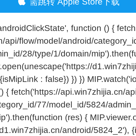
需跳转 Apple Store下载
ndroidClickState', function () { fetch(
cn/api/flow/model/android/category_
in_id/28/type/1/domain/mip').then(fu
.open(unescape('https://d1.win7zhij
{isMipLink : false}) }) }) MIP.watch('i
() { fetch('https://api.win7zhijia.cn/
ategory_id/77/model_id/5824/admin_
p').then(function (res) { MIP.viewer
/d1.win7zhijia.cn/android/5824_2'), {