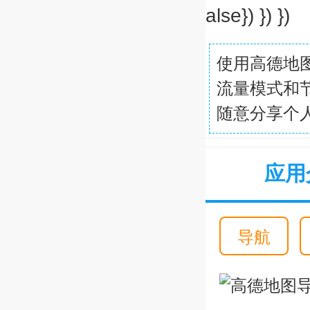
alse}) }) })
使用高德地
流量模式和
随意分享个
应用
导航