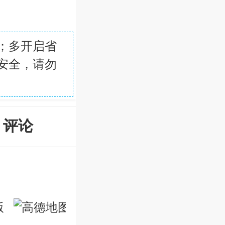
；多开启省
安全，请勿
评论