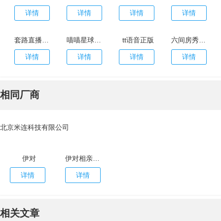
详情
详情
详情
详情
套路直播官网最新版
喵喵星球app安卓版
tt语音正版
六间房秀场直播大厅手机版本
详情
详情
详情
详情
相同厂商
北京米连科技有限公司
伊对
伊对相亲平台最新版本
详情
详情
相关文章