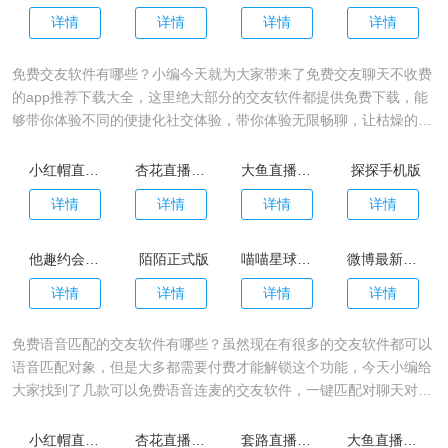
详情
详情
详情
详情
免费交友软件有哪些？小编今天就为大家带来了免费交友聊天不收费
的app推荐下载大全，这里绝大部分的交友软件都提供免费下载，能
够带你体验不同的便捷化社交体验，带你体验无限畅聊，让枯燥的生
活立即充满新鲜感，体验不一样的社交玩法！其中包含了Soul、陌
陌、探探、Uki等多款软件，各种各样的交友软件应有尽有，没有你
小红帽直播app官网版
杏花直播app
大鱼直播app最新版
探探手机版
找不到，快来看看吧！
详情
详情
详情
详情
他趣约会app官网版
陌陌正式版
喵喵星球app安卓版
微博最新版本
详情
详情
详情
详情
免费语音匹配的交友软件有哪些？虽然现在有很多的交友软件都可以
语音匹配对象，但是大多都需要付费才能解锁这个功能，今天小编给
大家找到了几款可以免费语音连麦的交友软件，一键匹配对聊天对
象，非常的神秘有趣，感兴趣的小伙伴们赶快下载吧。
小红帽直播app官网版
杏花直播app
套路直播app社交女王
大鱼直播app最新版