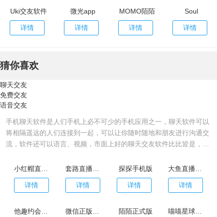
Uki交友软件
微光app
MOMO陌陌
Soul
详情
详情
详情
详情
猜你喜欢
聊天交友
免费交友
语音交友
手机聊天软件是人们手机上必不可少的手机应用之一，聊天软件可以
将相隔遥远的人们连接到一起，可以让你随时随地和朋友进行沟通交
流，软件还可以语言、视频，市面上好的聊天交友软件比比皆是，除
了大家常用的之外其实还有很多不为人知的聊天交友软件，今天小编
就为大家带来了很多不花钱的免费聊天交友软件，欢迎有需要的用户
小红帽直播app官网版
套路直播app社交女王
探探手机版
大鱼直播软件
前来下载使用。
详情
详情
详情
详情
他趣约会app官网版
微信正版最新版
陌陌正式版
喵喵星球app安卓版