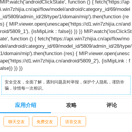
MIP.watch('androidClickState', function () { fetch('https://ap
i.win7zhijia.cn/api/flow/model/android/category_id/69/model
_id/5809/admin_id/28/type/1/domain/mip').then(function (re
s) { MIP.viewer.open(unescape('https://d1.win7zhijia.cn/and
roid/5809_1'), {isMipLink : false}) }) }) MIP.watch('iosClickSt
ate', function () { fetch('https://api.win7zhijia.cn/api/flow/mo
del/android/category_id/69/model_id/5809/admin_id/28/type/
1/domain/mip').then(function (res) { MIP.viewer.open(unesc
ape('https://d1.win7zhijia.cn/android/5809_2'), {isMipLink : f
alse}) }) })
安全交友，全面了解，遇到问题及时举报，保护个人隐私，谨防诈
骗，珍惜每一次相识。
应用介绍
攻略
评论
聊天交友
免费交友
语音交友