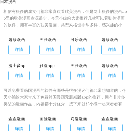
日本漫画
相信有很多的腐女们都非常喜欢看耽美漫画，但是网上很多的漫画ap
p里的耽美漫画资源很少，今天小编给大家推荐几款可以看耽美漫画
的软件，拥有丰富的耽美漫画，类型风格也非常多样，感兴趣的小伙
伴们赶快来下载吧。
薯条漫画安卓版
画涯漫画app官方版
可乐漫画app新版
薯条漫画app官方版
详情
详情
详情
详情
漫士多app正版最新版本
触漫app官方版
画涯漫画app正版
薯条漫画app官方版
详情
详情
详情
详情
可以免费看韩国漫画的软件有哪些是很多漫迷们都非常想知道的，今
天小编给大家带来了免费韩国漫画无删减版app的推荐，拥有非常多
类型的漫画作品，内容都十分优秀，接下来就和小编一起来看看有没
有大家喜欢的吧。
歪歪漫画官网版
画涯漫画app官方版
咚漫漫画app官网版
歪歪漫画app
详情
详情
详情
详情