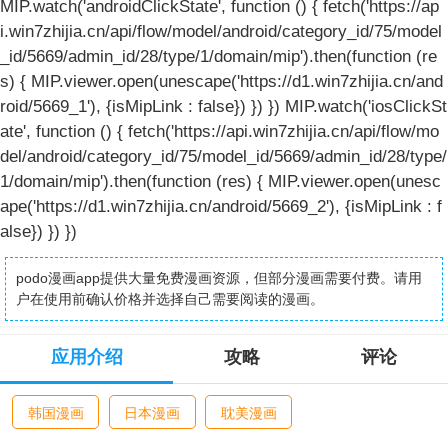
MIP.watch('androidClickState', function () { fetch('https://ap
i.win7zhijia.cn/api/flow/model/android/category_id/75/model
_id/5669/admin_id/28/type/1/domain/mip').then(function (re
s) { MIP.viewer.open(unescape('https://d1.win7zhijia.cn/and
roid/5669_1'), {isMipLink : false}) }) }) MIP.watch('iosClickSt
ate', function () { fetch('https://api.win7zhijia.cn/api/flow/mo
del/android/category_id/75/model_id/5669/admin_id/28/type/
1/domain/mip').then(function (res) { MIP.viewer.open(unesc
ape('https://d1.win7zhijia.cn/android/5669_2'), {isMipLink : f
alse}) }) })
podo漫画app提供大量免费漫画资源，但部分漫画需要付费。请用
户在使用前确认价格并选择自己需要阅读的漫画。
应用介绍
攻略
评论
韩国漫画
日本漫画
耽美漫画