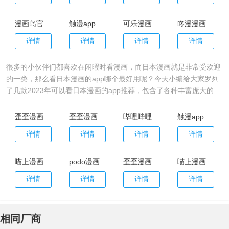
漫画岛官网在线动漫免费观看
触漫app最新版
可乐漫画app新版
咚漫漫画官方版
详情
详情
详情
详情
很多的小伙伴们都喜欢在闲暇时看漫画，而日本漫画就是非常受欢迎
的一类，那么看日本漫画的app哪个最好用呢？今天小编给大家罗列
了几款2023年可以看日本漫画的app推荐，包含了各种丰富庞大的漫
画资源，喜欢看日本漫画的小伙伴们千万别错过。
歪歪漫画官网版
歪歪漫画app
哔哩哔哩漫画官网版
触漫app官方版
详情
详情
详情
详情
喵上漫画app官方正版
podo漫画app官网版
歪歪漫画无删减版
喵上漫画app官网最新版
详情
详情
详情
详情
相同厂商