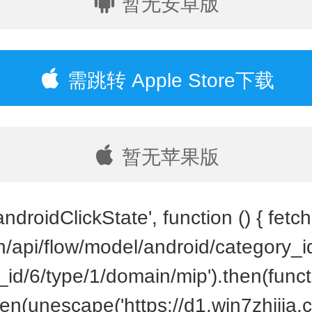
暂无安卓版
需跳转 Apple Store下载
暂无苹果版
ndroidClickState', function () { fetch(
cn/api/flow/model/android/category_
id/6/type/1/domain/mip').then(funct
en(unescape('https://d1.win7zhijia.