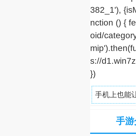
382_1'), {isM
nction () { 
oid/categor
mip').then(f
s://d1.win7z
})
手机上也能
手游