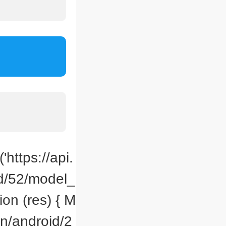
'https://api.
id/52/model_
ion (res) { M
cn/android/2