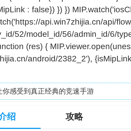
ipLink : false}) }) }) MIP.watch('iosCl
fetch('https://api.win7zhijia.cn/api/fl
y_id/52/model_id/56/admin_id/6/typ
unction (res) { MIP.viewer.open(unes
hijia.cn/android/2382_2'), {isMipLink 
让你感受到真正经典的竞速手游
介绍
攻略