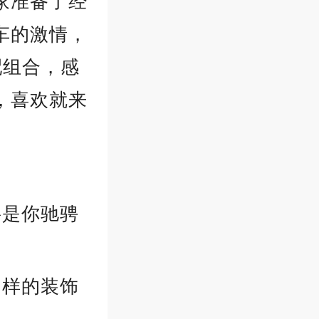
家准备了经
车的激情，
配组合，感
，喜欢就来
将是你驰骋
多样的装饰