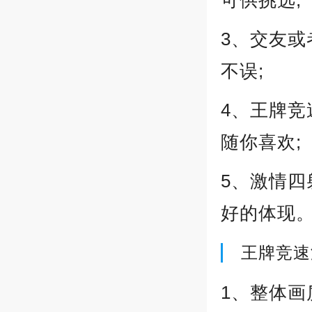
可供挑选;
3、交友
不误;
4、王牌
随你喜欢;
5、激情
好的体现
王牌竞速
1、整体画