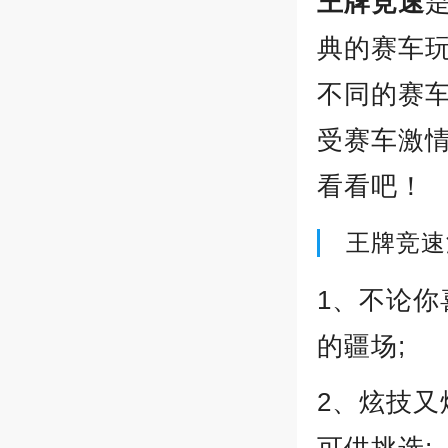
王牌竞速
典的赛车
不同的赛
受赛车激
看看吧！
王牌竞速
1、不论
的疆场;
2、炫技