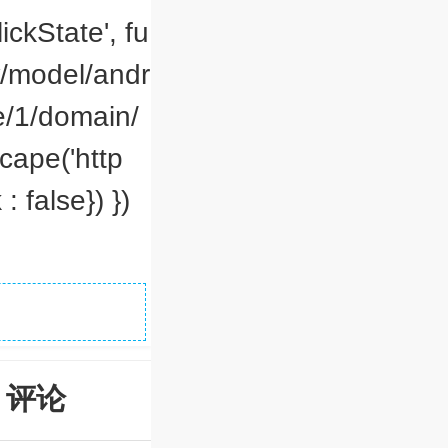
ickState', fu
ow/model/andr
e/1/domain/
cape('http
: false}) })
评论