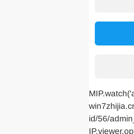
MIP.watch('a
win7zhijia.
id/56/admin_
IP.viewer.op