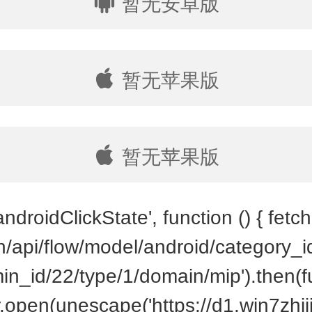
暂无安卓版
暂无苹果版
暂无苹果版
ndroidClickState', function () { fetch(
cn/api/flow/model/android/category_
in_id/22/type/1/domain/mip').then(fu
.open(unescape('https://d1.win7zhij