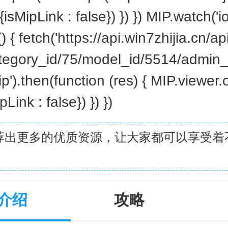
{isMipLink : false}) }) }) MIP.watch('i
() { fetch('https://api.win7zhijia.cn/
ategory_id/75/model_id/5514/admin_
p').then(function (res) { MIP.viewer
pLink : false}) }) })
荐出更多的优质资源，让大家都可以享受着
介绍
攻略