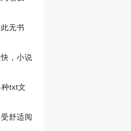
从此无书
载快，小说
txt文
享受舒适阅