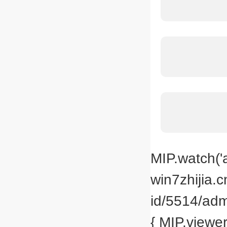
MIP.watch('a
win7zhijia.
id/5514/adm
{ MIP.viewer