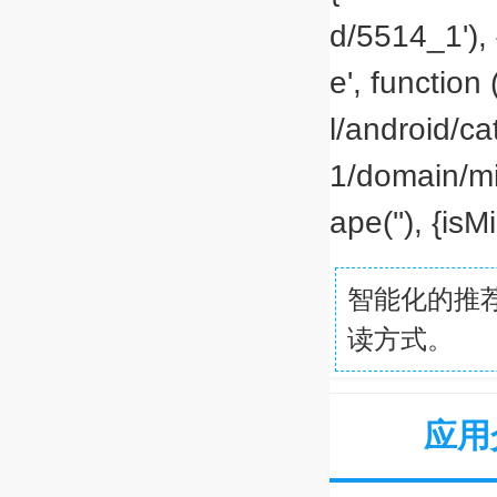
d/5514_1'), 
e', function 
l/android/c
1/domain/mi
ape(''), {isMi
智能化的推
读方式。
应用