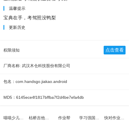
温馨提示
宝典在手，考驾照没鸭梨
更新历史
点击查看
权限须知
厂商名称: 武汉木仓科技股份有限公司
包名：com.handsgo.jiakao.android
MD5：6145ece4f1817bffba7f2d4be7efa4db
喵喵少儿英语官网版
枯桥吉他谱app
作业帮
学习强国平台app
快对作业app