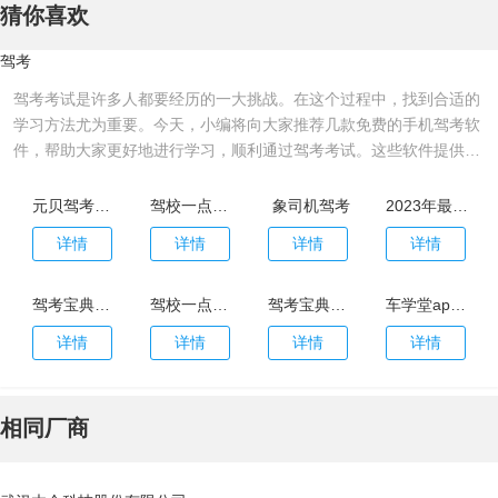
猜你喜欢
驾考
驾考考试是许多人都要经历的一大挑战。在这个过程中，找到合适的
学习方法尤为重要。今天，小编将向大家推荐几款免费的手机驾考软
件，帮助大家更好地进行学习，顺利通过驾考考试。这些软件提供了
从科目一到科目四的详细学习资料、模拟考试以及精选试题等多种功
能，可以让用户更加轻松地掌握驾考知识和技能！有需要的用户快来
元贝驾考2022年最新版
驾校一点通2022最新版
象司机驾考
2023年最新版驾考宝典
免费下载使用吧！
详情
详情
详情
详情
驾考宝典2023年最新版本
驾校一点通2023最新版
驾考宝典2023最新版本
车学堂app最新版
详情
详情
详情
详情
相同厂商