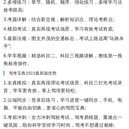
2.多维练习：章节、随机、顺序、强化练习，多维学习法
效率跟高;
3.考题详解：结合新交规，解析知识点、理论考察点;
4.模拟考试：真实再现考试场景，学习有效考试有底;
5.最新法规：图文并茂的交通标志，考试上路远离“马路杀
手”;
6.学车视频：精选科目二、科目三视频讲解，教练第一视
角标准操作。
驾考宝典2022最新版优势
1.全真模拟：真实再现理论考试场景、科目三灯光考试录
音，学车更有效，掌上驾培更轻松;
2.云端同步：登录后练习，学习进度一键同步，手机、电
脑、平板自由切换，更省心的驾照宝典;
3.考前冲刺：全力冲刺驾校考试，驾考易错题、重难点一
键巩固，助你科学安排学习时间，驾考不想通过都难;