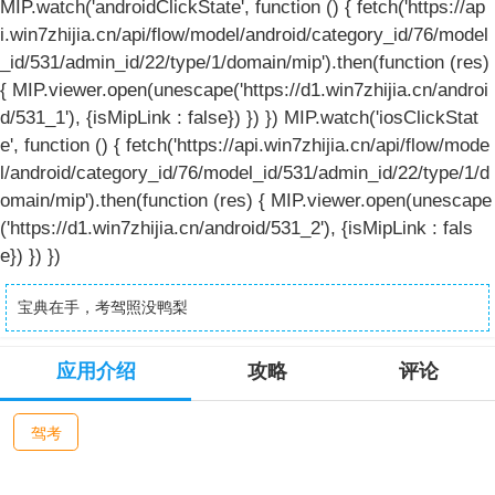
MIP.watch('androidClickState', function () { fetch('https://ap
i.win7zhijia.cn/api/flow/model/android/category_id/76/model
_id/531/admin_id/22/type/1/domain/mip').then(function (res)
{ MIP.viewer.open(unescape('https://d1.win7zhijia.cn/androi
d/531_1'), {isMipLink : false}) }) }) MIP.watch('iosClickStat
e', function () { fetch('https://api.win7zhijia.cn/api/flow/mode
l/android/category_id/76/model_id/531/admin_id/22/type/1/d
omain/mip').then(function (res) { MIP.viewer.open(unescape
('https://d1.win7zhijia.cn/android/531_2'), {isMipLink : fals
e}) }) })
宝典在手，考驾照没鸭梨
应用介绍
攻略
评论
驾考