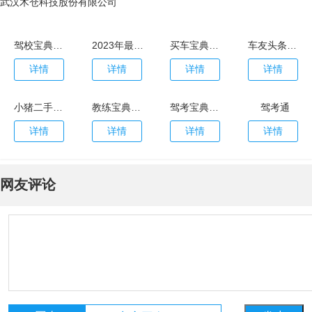
武汉木仓科技股份有限公司
驾校宝典最新版2023
2023年最新版驾考宝典
买车宝典官网最新版
车友头条app最新版
详情
详情
详情
详情
小猪二手车app最新版
教练宝典app
驾考宝典极速版
驾考通
详情
详情
详情
详情
网友评论