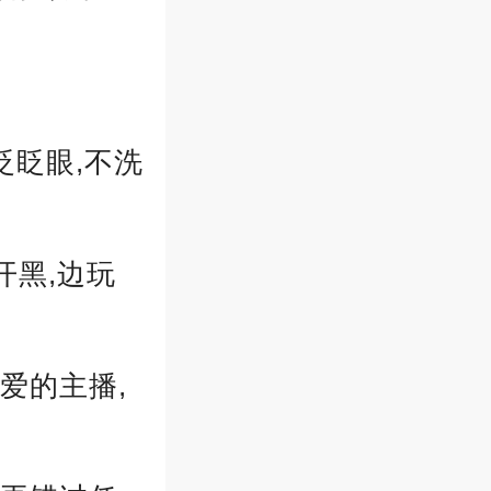
眨眨眼,不洗
开黑,边玩
爱的主播,