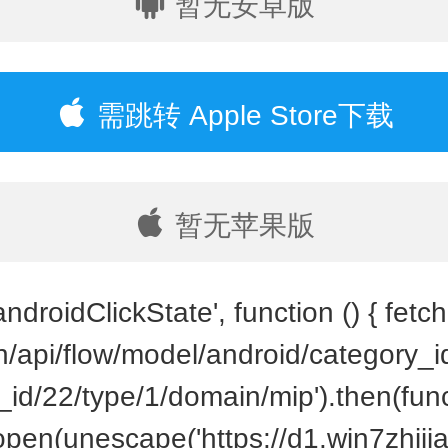
暂无安卓版
需跳转 Apple Store下载
暂无苹果版
ndroidClickState', function () { fetch(
cn/api/flow/model/android/category_
id/22/type/1/domain/mip').then(funct
open(unescape('https://d1.win7zhijia