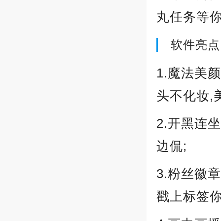
丸任务等
软件亮点
1.魔法美
头不化妆,
2.开黑连
边侃;
3.粉丝徽
戳上标签你