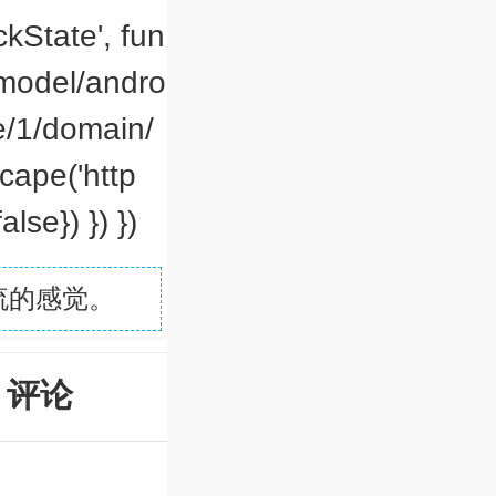
ckState', fun
w/model/andro
e/1/domain/
cape('http
lse}) }) })
流的感觉。
评论