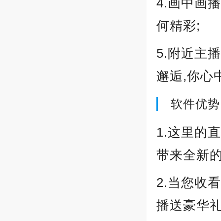
4.画中画
何精彩;
5.附近主
邂逅,你心
软件优势
1.这里的
带来全新的
2.当您收
播送豪华礼