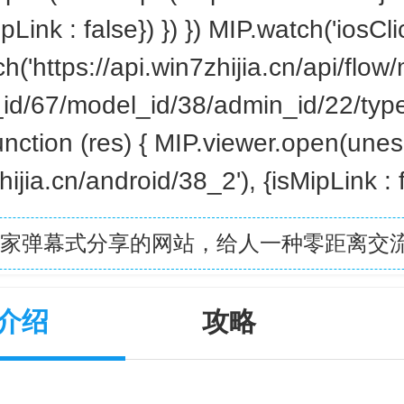
pLink : false}) }) }) MIP.watch('iosCli
etch('https://api.win7zhijia.cn/api/flo
_id/67/model_id/38/admin_id/22/typ
unction (res) { MIP.viewer.open(unes
ijia.cn/android/38_2'), {isMipLink : fa
是一家弹幕式分享的网站，给人一种零距离交
介绍
攻略