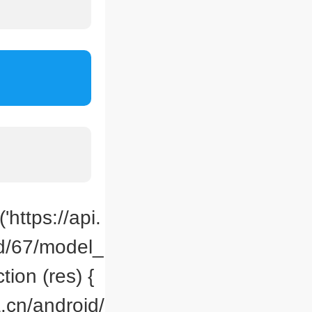
'https://api.
id/67/model_
ion (res) {
.cn/android/