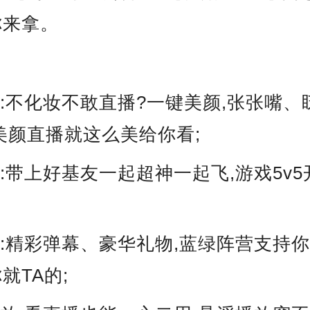
你来拿。
颜:不化妆不敢直播?一键美颜,张张嘴、
美颜直播就这么美给你看;
坐:带上好基友一起超神一起飞,游戏5v5
章:精彩弹幕、豪华礼物,蓝绿阵营支持你
就TA的;