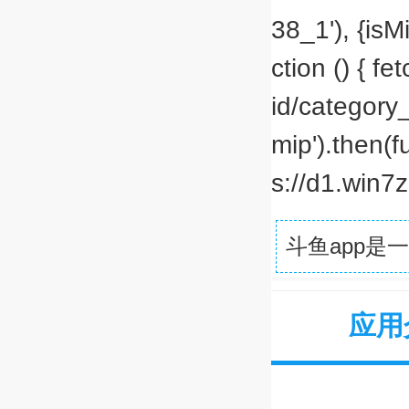
38_1'), {isMi
ction () { f
id/category
mip').then(f
s://d1.win7zh
斗鱼app
应用