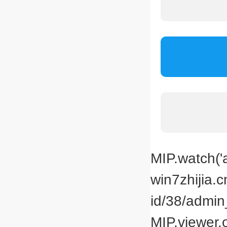
MIP.watch('a
win7zhijia.
id/38/admin_
MIP.viewer.