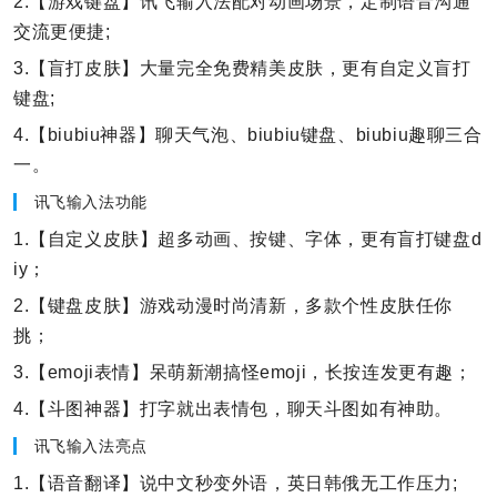
2.【游戏键盘】讯飞输入法配对动画场景，定制语音沟通
交流更便捷;
3.【盲打皮肤】大量完全免费精美皮肤，更有自定义盲打
键盘;
4.【biubiu神器】聊天气泡、biubiu键盘、biubiu趣聊三合
一。
讯飞输入法功能
1.【自定义皮肤】超多动画、按键、字体，更有盲打键盘d
iy；
2.【键盘皮肤】游戏动漫时尚清新，多款个性皮肤任你
挑；
3.【emoji表情】呆萌新潮搞怪emoji，长按连发更有趣；
4.【斗图神器】打字就出表情包，聊天斗图如有神助。
讯飞输入法亮点
1.【语音翻译】说中文秒变外语，英日韩俄无工作压力;