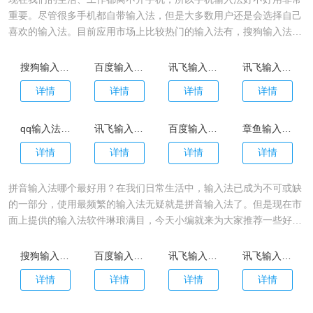
重要。尽管很多手机都自带输入法，但是大多数用户还是会选择自己
喜欢的输入法。目前应用市场上比较热门的输入法有，搜狗输入法、
百度输入法、讯飞输入法等，今天小编为大家整理了2023好用的手
机输入法app排行榜推荐下载，一起来看看吧
搜狗输入法官方版
百度输入法手机版
讯飞输入法官方正版
讯飞输入法官网版
详情
详情
详情
详情
qq输入法手机版
讯飞输入法最新版本
百度输入法正版
章鱼输入法安卓版
详情
详情
详情
详情
拼音输入法哪个最好用？在我们日常生活中，输入法已成为不可或缺
的一部分，使用最频繁的输入法无疑就是拼音输入法了。但是现在市
面上提供的输入法软件琳琅满目，今天小编就来为大家推荐一些好用
又准确的手机拼音输入法，希望能帮助你找到最适合自己的输入法。
搜狗输入法官方版
百度输入法手机版
讯飞输入法官方正版
讯飞输入法官网版
详情
详情
详情
详情