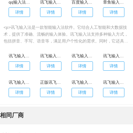
qq输入法手机版
讯飞输入法最新版本
百度输入法正版
章鱼输入法安卓版
详情
详情
详情
详情
<p>讯飞输入法是一款智能输入法软件。它结合人工智能和大数据技
术，提供了准确、流畅的输入体验。讯飞输入法支持多种输入方式，
包括拼音、手写、语音等，满足用户个性化的需求。同时，它还具备
智能纠错、自动补全、短语推荐等功能，大大提高打字效率。有需要
的小伙伴快来下载试试吧！</p>
讯飞输入法官方正版
讯飞输入法官网版
讯飞输入法最新版本
讯飞输入法最新版
详情
详情
详情
详情
讯飞输入法app
正版讯飞输入法
讯飞输入法手机版
讯飞输入法2024最新版本
详情
详情
详情
详情
相同厂商