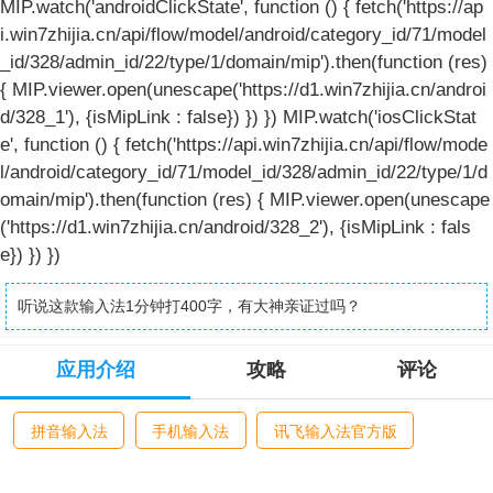
MIP.watch('androidClickState', function () { fetch('https://ap
i.win7zhijia.cn/api/flow/model/android/category_id/71/model
_id/328/admin_id/22/type/1/domain/mip').then(function (res)
{ MIP.viewer.open(unescape('https://d1.win7zhijia.cn/androi
d/328_1'), {isMipLink : false}) }) }) MIP.watch('iosClickStat
e', function () { fetch('https://api.win7zhijia.cn/api/flow/mode
l/android/category_id/71/model_id/328/admin_id/22/type/1/d
omain/mip').then(function (res) { MIP.viewer.open(unescape
('https://d1.win7zhijia.cn/android/328_2'), {isMipLink : fals
e}) }) })
听说这款输入法1分钟打400字，有大神亲证过吗？
应用介绍
攻略
评论
拼音输入法
手机输入法
讯飞输入法官方版