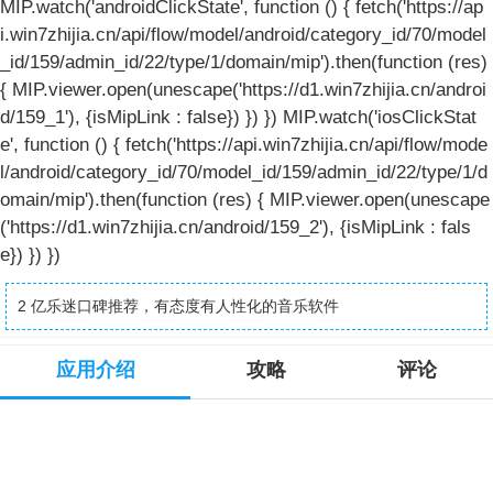
MIP.watch('androidClickState', function () { fetch('https://ap
i.win7zhijia.cn/api/flow/model/android/category_id/70/model
_id/159/admin_id/22/type/1/domain/mip').then(function (res)
{ MIP.viewer.open(unescape('https://d1.win7zhijia.cn/androi
d/159_1'), {isMipLink : false}) }) }) MIP.watch('iosClickStat
e', function () { fetch('https://api.win7zhijia.cn/api/flow/mode
l/android/category_id/70/model_id/159/admin_id/22/type/1/d
omain/mip').then(function (res) { MIP.viewer.open(unescape
('https://d1.win7zhijia.cn/android/159_2'), {isMipLink : fals
e}) }) })
2 亿乐迷口碑推荐，有态度有人性化的音乐软件
应用介绍
攻略
评论