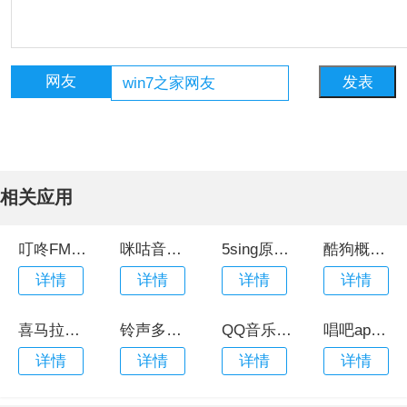
网友
相关应用
叮咚FM电台
咪咕音乐官网手机版
5sing原创音乐app
酷狗概念版安卓版
详情
详情
详情
详情
喜马拉雅最新版本
铃声多多手机铃声最新版
QQ音乐免费app官方版
唱吧app手机版
详情
详情
详情
详情