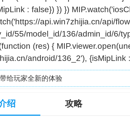
ipLink : false}) }) }) MIP.watch('iosCl
fetch('https://api.win7zhijia.cn/api/fl
y_id/55/model_id/136/admin_id/6/ty
(function (res) { MIP.viewer.open(un
ijia.cn/android/136_2'), {isMipLink : 
，带给玩家全新的体验
介绍
攻略