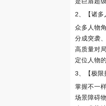
是巨盾超
2、【诸
众多人物
分成突袭
高质量对
定位人物的
3、【极限
掌握不一
场景障碍