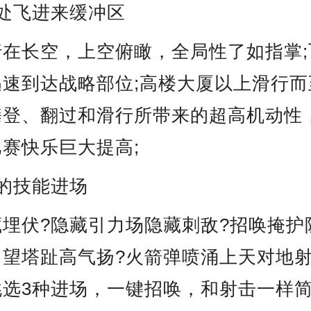
处飞进来缓冲区
行在长空，上空俯瞰，全局性了如指掌;
迅速到达战略部位;高楼大厦以上滑行而
攀登、翻过和滑行所带来的超高机动性
赛快乐巨大提高;
的技能进场
埋伏?隐藏引力场隐藏刺敌?招唤掩护
望塔趾高气扬?火箭弹喷涌上天对地射
挑选3种进场，一键招唤，和射击一样