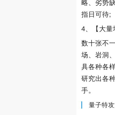
略、劣势
指日可待;
4、【大
数十张不
场、岩洞
具各种各
研究出各
手。
量子特攻