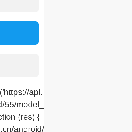
'https://api.
id/55/model_
ion (res) {
.cn/android/