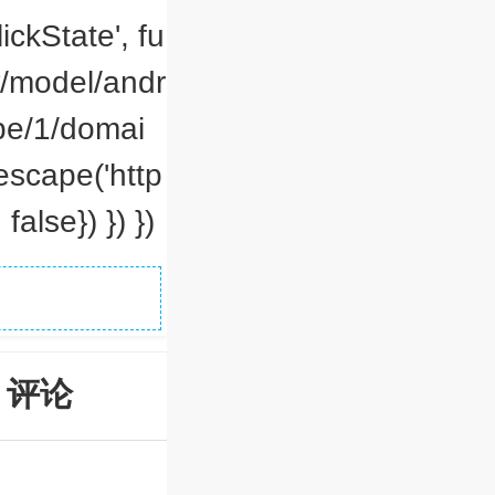
ickState', fu
ow/model/andr
pe/1/domai
escape('http
false}) }) })
评论