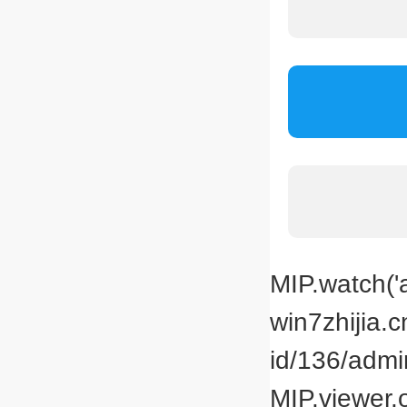
MIP.watch('a
win7zhijia.
id/136/admin
MIP.viewer.