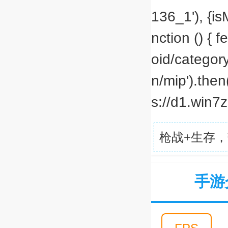
136_1'), {isM
nction () { 
oid/categor
n/mip').then
s://d1.win7zh
枪战+生存
手游