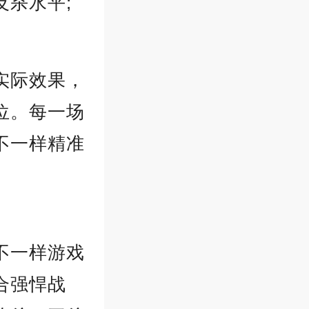
杀水平;
实际效果，
位。每一场
不一样精准
不一样游戏
合强悍战