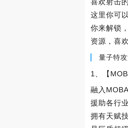
喜欢射击
这里你可
你来解锁
资源，喜
量子特攻
1、【MO
融入MOB
援助各行
拥有天赋