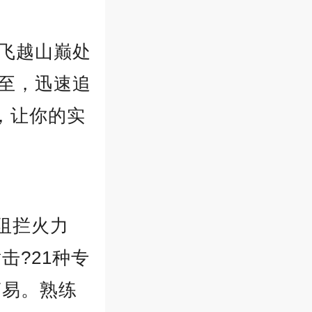
飞越山巅处
至，迅速追
，让你的实
阻拦火力
击?21种专
简易。熟练