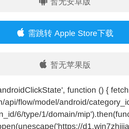
暂无安卓版
需跳转 Apple Store下载
暂无苹果版
ndroidClickState', function () { fetch(
cn/api/flow/model/android/category_
_id/6/type/1/domain/mip').then(funct
open(unescape('https://d1.win7zhijia