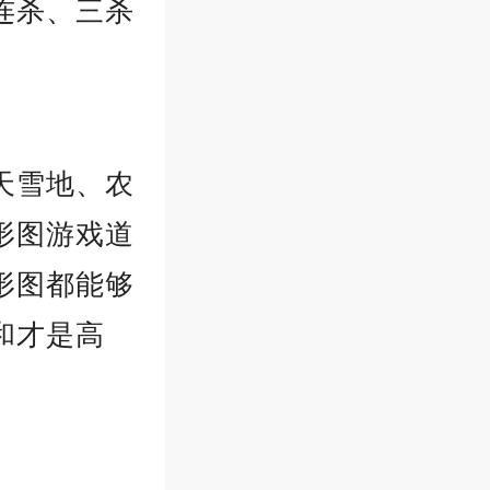
连杀、三杀
天雪地、农
形图游戏道
形图都能够
和才是高