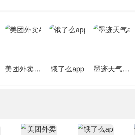
美团外卖APP
饿了么app
墨迹天气app