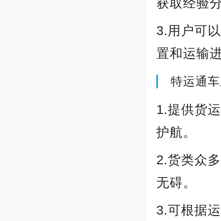
获取经验
3.用户可
置和运输
特运通车
1.提供货
护航。
2.货类众
无碍。
3.可根据