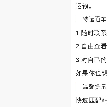
运输。
特运通车
1.随时联
2.自由查
3.对自己
如果你也想
温馨提示
快速匹配