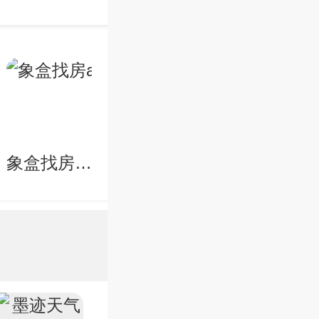
象盒找房app
美团优选app
58到家家政服务app