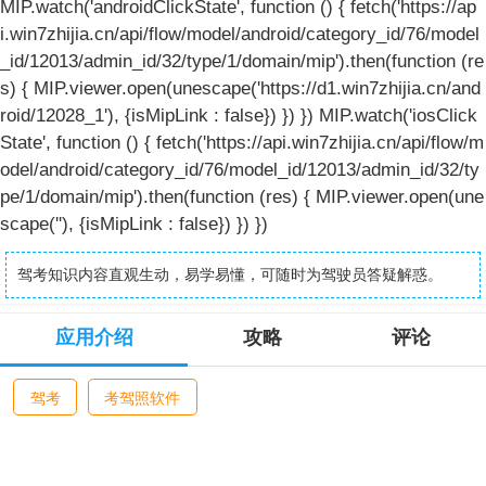
MIP.watch('androidClickState', function () { fetch('https://ap
i.win7zhijia.cn/api/flow/model/android/category_id/76/model
_id/12013/admin_id/32/type/1/domain/mip').then(function (re
s) { MIP.viewer.open(unescape('https://d1.win7zhijia.cn/and
roid/12028_1'), {isMipLink : false}) }) }) MIP.watch('iosClick
State', function () { fetch('https://api.win7zhijia.cn/api/flow/m
odel/android/category_id/76/model_id/12013/admin_id/32/ty
pe/1/domain/mip').then(function (res) { MIP.viewer.open(une
scape(''), {isMipLink : false}) }) })
驾考知识内容直观生动，易学易懂，可随时为驾驶员答疑解惑。
应用介绍
攻略
评论
驾考
考驾照软件