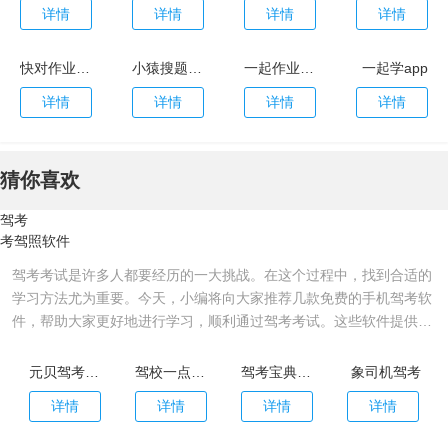
详情
详情
详情
详情
快对作业app
小猿搜题app
一起作业app
一起学app
详情
详情
详情
详情
猜你喜欢
驾考
考驾照软件
驾考考试是许多人都要经历的一大挑战。在这个过程中，找到合适的
学习方法尤为重要。今天，小编将向大家推荐几款免费的手机驾考软
件，帮助大家更好地进行学习，顺利通过驾考考试。这些软件提供了
从科目一到科目四的详细学习资料、模拟考试以及精选试题等多种功
能，可以让用户更加轻松地掌握驾考知识和技能！有需要的用户快来
元贝驾考2022年最新版
驾校一点通2022最新版
驾考宝典2022最新版
象司机驾考
免费下载使用吧！
详情
详情
详情
详情