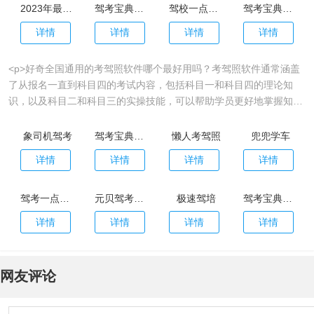
2023年最新版驾考宝典
驾考宝典2023年最新版本
驾校一点通2023最新版
驾考宝典2023最新版本
详情
详情
详情
详情
<p>好奇全国通用的考驾照软件哪个最好用吗？考驾照软件通常涵盖
了从报名一直到科目四的考试内容，包括科目一和科目四的理论知
识，以及科目二和科目三的实操技能，可以帮助学员更好地掌握知识
和技能。那么准备学驾照可以下载的软件有哪些呢？小编今天整理了
免费最实用的考驾照app排行榜前十名推荐给大家！有需要就来下载
象司机驾考
驾考宝典2023年最新版本
懒人考驾照
兜兜学车
吧！</p>
详情
详情
详情
详情
驾考一点通官方版
元贝驾考极速版
极速驾培
驾考宝典app官方版
详情
详情
详情
详情
网友评论