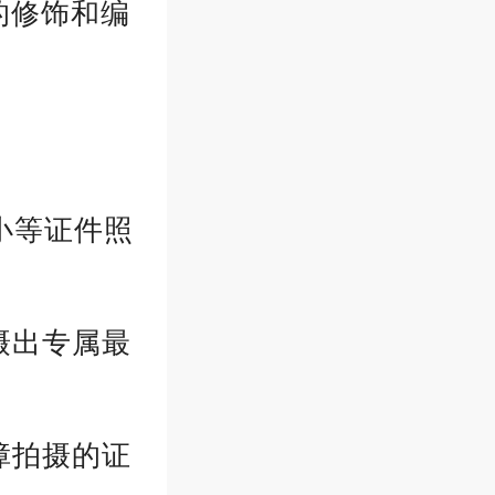
的修饰和编
小等证件照
摄出专属最
障拍摄的证