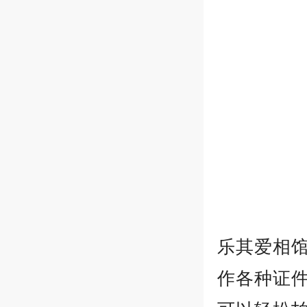
乐其爱相
作各种证