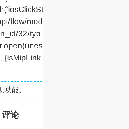
h('iosClickSt
/api/flow/mod
n_id/32/typ
er.open(unes
, {isMipLink
测功能。
评论