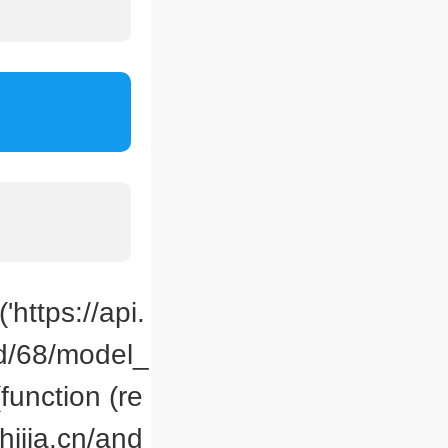
'https://api.
id/68/model_
function (re
hijia.cn/and