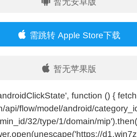
暂无安卓版
需跳转 Apple Store下载
暂无苹果版
ndroidClickState', function () { fetch(
cn/api/flow/model/android/category_
min_id/32/type/1/domain/mip').then(
wer.open(unescape('https://d1.win7z