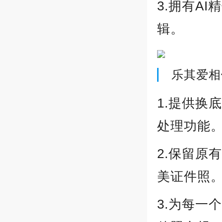
3.拥有A
辑。
乐其爱相
1.提供换
处理功能
2.保留原
美证件照
3.为每一