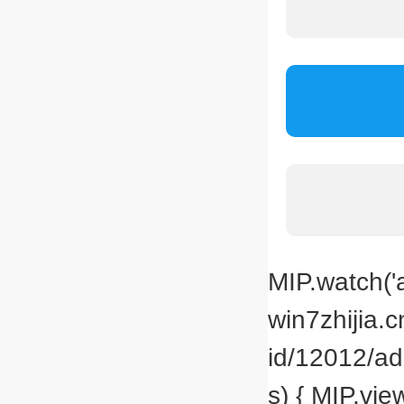
MIP.watch('a
win7zhijia.
id/12012/ad
s) { MIP.vie