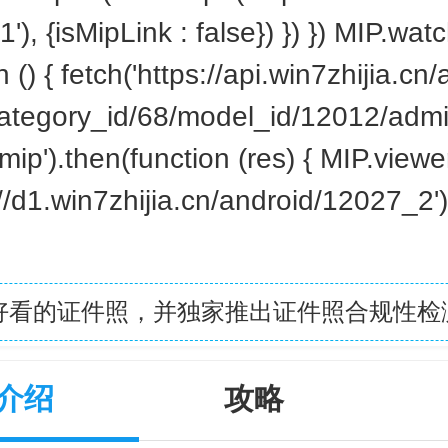
'), {isMipLink : false}) }) }) MIP.watc
n () { fetch('https://api.win7zhijia.cn
category_id/68/model_id/12012/admi
mip').then(function (res) { MIP.view
//d1.win7zhijia.cn/android/12027_2')
好看的证件照，并独家推出证件照合规性检
介绍
攻略