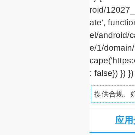
roid/12027_1
ate', functio
el/android/
e/1/domain/
cape('https:
: false}) }) })
提供合规、
应用