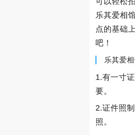
可以轻松
乐其爱相馆
点的基础
吧！
乐其爱相
1.有一寸
要。
2.证件照
照。